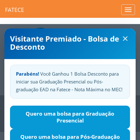
FATECE
Toggl
navig
×
Visitante Premiado - Bolsa de
Desconto
Parabéns!
Você Ganhou 1 Bolsa Desconto para
iniciar sua Graduação Presencial ou Pós-
Sua
Fatece.
Seu
orgulho.
graduação EAD na Fatece - Nota Máxima no MEC!
Previous
Nex
Quero uma bolsa para Graduação
Presencial
Quero uma bolsa para Pós-Graduação