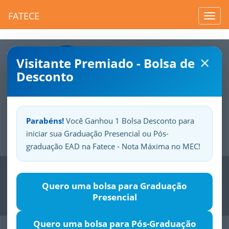
FATECE
Toggl
navig
×
Visitante Premiado - Bolsa de
Desconto
Parabéns!
Você Ganhou 1 Bolsa Desconto para
iniciar sua Graduação Presencial ou Pós-
Sua
Fatece.
Seu
orgulho.
graduação EAD na Fatece - Nota Máxima no MEC!
Previous
Nex
Quero uma bolsa para Graduação
Presencial
Quero uma bolsa para Pós-Graduação