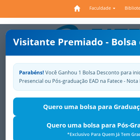
Faculdade
Bibliot
Visitante Premiado - Bolsa
Previous
Parabéns!
Você Ganhou 1 Bolsa Desconto para ini
Presencial ou Pós-graduação EAD na Fatece - Not
Quero uma bolsa para Graduaç
Quero uma bolsa para Pós-Gr
*Exclusivo Para Quem Já Tem Gr