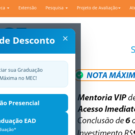
eca
Extensão
Pesquisa
Projeto de Avaliação
At
×
 de Desconto
ciar sua Graduação
a Máxima no MEC!
ão Presencial
aduação EAD
aduação*