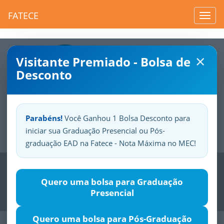
FATECE
Toggl
navig
×
Visitante Premiado - Bolsa de
Desconto
Parabéns!
Você Ganhou 1 Bolsa Desconto para
iniciar sua Graduação Presencial ou Pós-
Sua
Fatece.
Seu
orgulho.
graduação EAD na Fatece - Nota Máxima no MEC!
Previous
Nex
Quero uma bolsa para Graduação
Presencial
Quero uma bolsa para Pós-Graduação