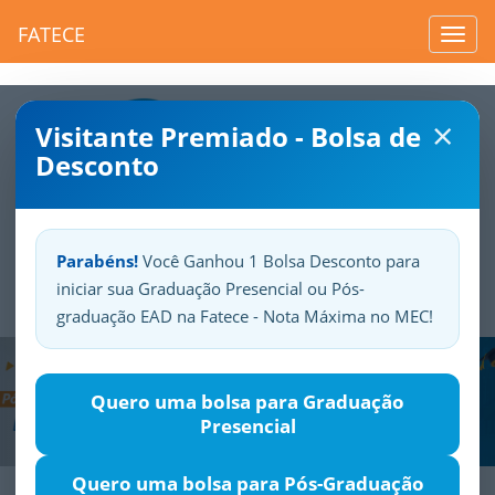
FATECE
Toggl
navig
×
Visitante Premiado - Bolsa de
Desconto
Parabéns!
Você Ganhou 1 Bolsa Desconto para
iniciar sua Graduação Presencial ou Pós-
Sua
Fatece.
Seu
orgulho.
graduação EAD na Fatece - Nota Máxima no MEC!
Previous
Nex
Quero uma bolsa para Graduação
Presencial
Quero uma bolsa para Pós-Graduação