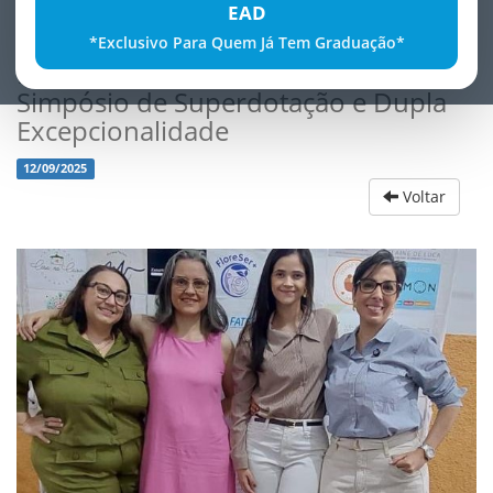
EAD
*Exclusivo Para Quem Já Tem Graduação*
FATECE realiza com sucesso o 2º
Simpósio de Superdotação e Dupla
Excepcionalidade
12/09/2025
Voltar