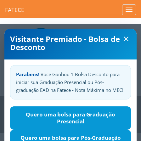
FATECE
Toggl
navig
×
Visitante Premiado - Bolsa de
Desconto
Parabéns!
Você Ganhou 1 Bolsa Desconto para
iniciar sua Graduação Presencial ou Pós-
Sua
Fatece.
Seu
orgulho.
graduação EAD na Fatece - Nota Máxima no MEC!
Previous
Nex
Quero uma bolsa para Graduação
Presencial
Quero uma bolsa para Pós-Graduação