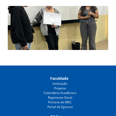
Faculdade
Instituição
Projetos
Calendário Acadêmico
Regimento Geral
Portaria do MEC
Portal do Egresso