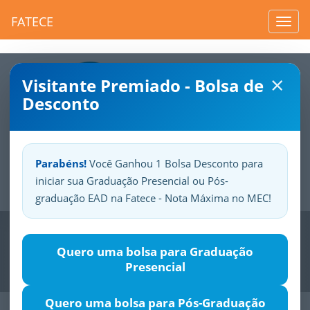
FATECE
Toggl
navig
×
Visitante Premiado - Bolsa de
Desconto
Parabéns!
Você Ganhou 1 Bolsa Desconto para
iniciar sua Graduação Presencial ou Pós-
Sua
Fatece.
Seu
orgulho.
graduação EAD na Fatece - Nota Máxima no MEC!
Previous
Nex
Quero uma bolsa para Graduação
Presencial
Quero uma bolsa para Pós-Graduação