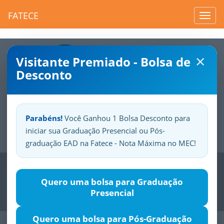
FATECE
Toggl
navig
×
Visitante Premiado - Bolsa de
Desconto
Parabéns!
Você Ganhou 1 Bolsa Desconto para
iniciar sua Graduação Presencial ou Pós-
Sua
Fatece.
Seu
orgulho.
graduação EAD na Fatece - Nota Máxima no MEC!
Previous
Nex
Quero uma bolsa para Graduação
Presencial
Quero uma bolsa para Pós-Graduação