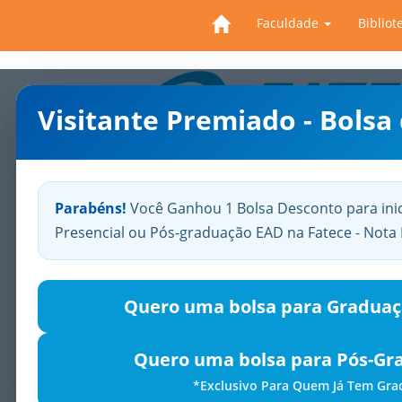
Faculdade
Bibliot
Visitante Premiado - Bolsa
Previous
Parabéns!
Você Ganhou 1 Bolsa Desconto para ini
Presencial ou Pós-graduação EAD na Fatece - Not
Quero uma bolsa para Graduaç
Quero uma bolsa para Pós-Gr
*Exclusivo Para Quem Já Tem Gr