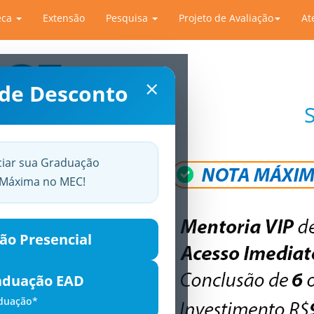
eca
Extensão
Pesquisa
Projeto de Avaliação
At
×
 de Desconto
ciar sua Graduação
a Máxima no MEC!
ão Presencial
aduação EAD
aduação*