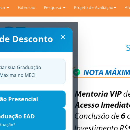
eca
Extensão
Pesquisa
Projeto de Avaliação
At
×
 de Desconto
ciar sua Graduação
a Máxima no MEC!
ão Presencial
aduação EAD
aduação*