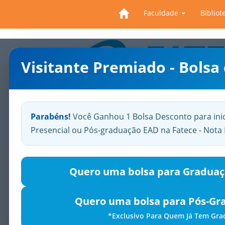
Faculdade
Bibliot
Visitante Premiado - Bolsa
Previous
Parabéns!
Você Ganhou 1 Bolsa Desconto para ini
Presencial ou Pós-graduação EAD na Fatece - Not
Quero uma bolsa para Graduaç
Quero uma bolsa para Pós-Gr
*Exclusivo Para Quem Já Tem Gr