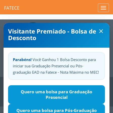
FATECE
Toggl
navig
×
Visitante Premiado - Bolsa de
Desconto
Parabéns!
Você Ganhou 1 Bolsa Desconto para
iniciar sua Graduação Presencial ou Pós-
Sua
Fatece.
Seu
orgulho.
graduação EAD na Fatece - Nota Máxima no MEC!
Previous
Nex
Quero uma bolsa para Graduação
Presencial
Quero uma bolsa para Pós-Graduação