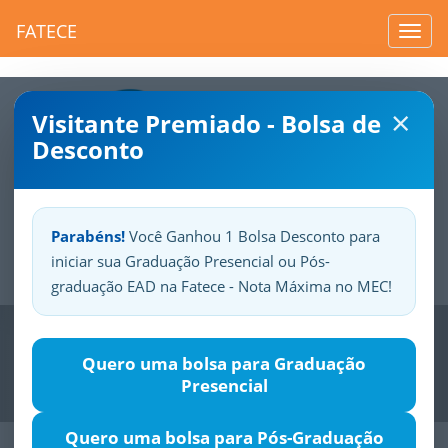
FATECE
Toggl
navig
×
Visitante Premiado - Bolsa de
Desconto
Parabéns!
Você Ganhou 1 Bolsa Desconto para
iniciar sua Graduação Presencial ou Pós-
Sua
Fatece.
Seu
orgulho.
graduação EAD na Fatece - Nota Máxima no MEC!
Previous
Nex
Quero uma bolsa para Graduação
Presencial
Quero uma bolsa para Pós-Graduação