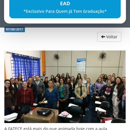
EAD
*Exclusivo Para Quem Já Tem Graduação*
Novas turmas de PÃ³s
07/08/2017
Voltar
A FATECE está mais do que animada hoje com a aula