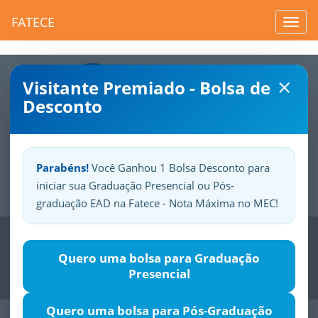
FATECE
Toggl
navig
×
Visitante Premiado - Bolsa de
Desconto
Parabéns!
Você Ganhou 1 Bolsa Desconto para
iniciar sua Graduação Presencial ou Pós-
Sua
Fatece.
Seu
orgulho.
graduação EAD na Fatece - Nota Máxima no MEC!
Previous
Nex
Quero uma bolsa para Graduação
Presencial
Quero uma bolsa para Pós-Graduação