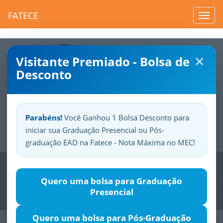
FATECE
Toggl
navig
×
Visitante Premiado - Bolsa de
Desconto
Parabéns!
Você Ganhou 1 Bolsa Desconto para
iniciar sua Graduação Presencial ou Pós-
Sua
Fatece.
Seu
orgulho.
graduação EAD na Fatece - Nota Máxima no MEC!
Previous
Nex
Quero uma bolsa para Graduação
Presencial
Quero uma bolsa para Pós-Graduação