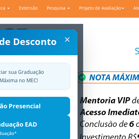
eca
Extensão
Pesquisa
Projeto de Avaliação
At
×
 de Desconto
ciar sua Graduação
a Máxima no MEC!
ão Presencial
aduação EAD
aduação*