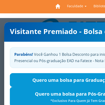
Faculdade
Bibliot
Visitante Premiado - Bolsa
Previous
Parabéns!
Você Ganhou 1 Bolsa Desconto para ini
Presencial ou Pós-graduação EAD na Fatece - Not
Quero uma bolsa para Graduaç
Quero uma bolsa para Pós-Gr
*Exclusivo Para Quem Já Tem Gr