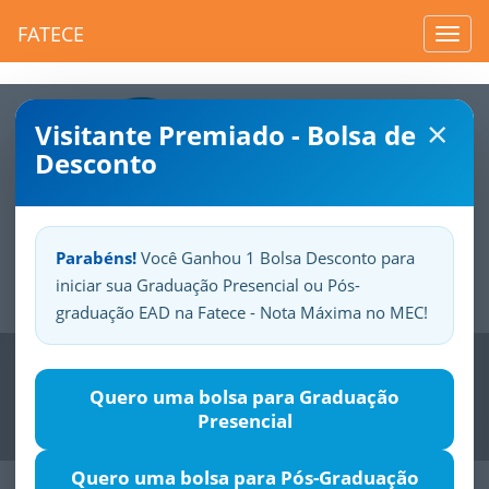
FATECE
Toggl
navig
×
Visitante Premiado - Bolsa de
Desconto
Parabéns!
Você Ganhou 1 Bolsa Desconto para
iniciar sua Graduação Presencial ou Pós-
Sua
Fatece.
Seu
orgulho.
graduação EAD na Fatece - Nota Máxima no MEC!
Previous
Nex
Quero uma bolsa para Graduação
Presencial
Quero uma bolsa para Pós-Graduação