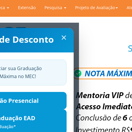
eca
Extensão
Pesquisa
Projeto de Avaliação
At
×
 de Desconto
ciar sua Graduação
a Máxima no MEC!
ão Presencial
aduação EAD
aduação*