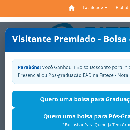
Faculdade
Bibliot
Visitante Premiado - Bolsa
Previous
Parabéns!
Você Ganhou 1 Bolsa Desconto para ini
Presencial ou Pós-graduação EAD na Fatece - Not
Quero uma bolsa para Graduaç
Quero uma bolsa para Pós-Gr
*Exclusivo Para Quem Já Tem Gr