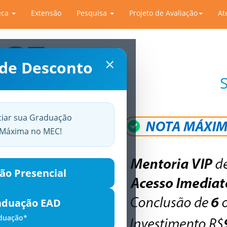
eca
Extensão
Pesquisa
Projeto de Avaliação
At
×
 de Desconto
ciar sua Graduação
a Máxima no MEC!
ão Presencial
aduação EAD
aduação*