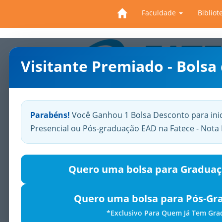
Faculdade
Bibliot
Visitante Premiado - Bolsa
Previous
Parabéns!
Você Ganhou 1 Bolsa Desconto para ini
Presencial ou Pós-graduação EAD na Fatece - Not
Quero uma bolsa para Graduaç
Quero uma bolsa para Pós-Gr
*Exclusivo Para Quem Já Tem Gr