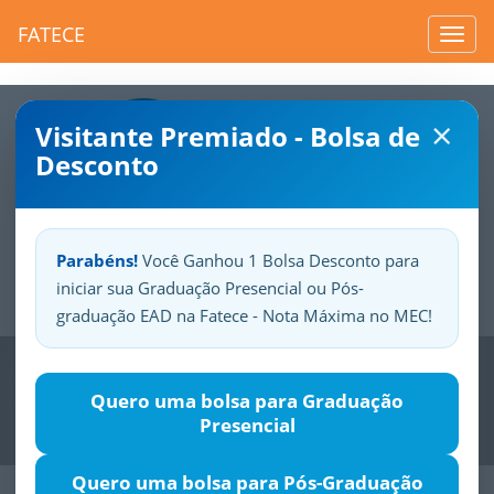
FATECE
Toggl
navig
×
Visitante Premiado - Bolsa de
Desconto
Parabéns!
Você Ganhou 1 Bolsa Desconto para
iniciar sua Graduação Presencial ou Pós-
Sua
Fatece.
Seu
orgulho.
graduação EAD na Fatece - Nota Máxima no MEC!
Previous
Nex
Quero uma bolsa para Graduação
Presencial
Quero uma bolsa para Pós-Graduação