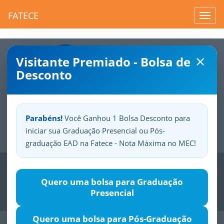
FATECE
Toggl
navig
×
Visitante Premiado - Bolsa de
Desconto
Parabéns!
Você Ganhou 1 Bolsa Desconto para
iniciar sua Graduação Presencial ou Pós-
Sua
Fatece.
Seu
orgulho.
graduação EAD na Fatece - Nota Máxima no MEC!
Previous
Nex
Quero uma bolsa para Graduação
Presencial
Quero uma bolsa para Pós-Graduação