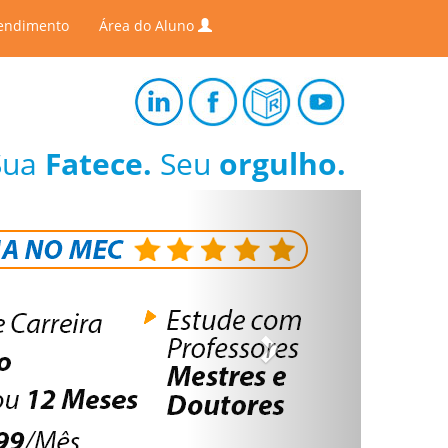
endimento
Área do Aluno
Sua
Fatece.
Seu
orgulho.
Next