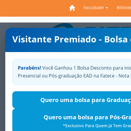
Faculdade
Bibliot
Visitante Premiado - Bolsa
Previous
Parabéns!
Você Ganhou 1 Bolsa Desconto para ini
Presencial ou Pós-graduação EAD na Fatece - Not
Quero uma bolsa para Graduaç
Quero uma bolsa para Pós-Gr
*Exclusivo Para Quem Já Tem Gr