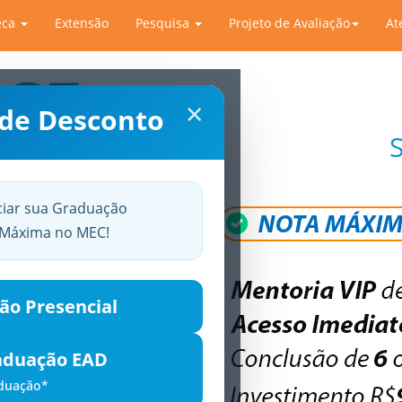
eca
Extensão
Pesquisa
Projeto de Avaliação
At
×
 de Desconto
ciar sua Graduação
a Máxima no MEC!
ão Presencial
aduação EAD
aduação*