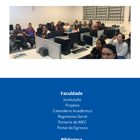
Faculdade
Instituição
Projetos
Calendário Acadêmico
Regimento Geral
Portaria do MEC
Portal do Egresso
Biblioteca