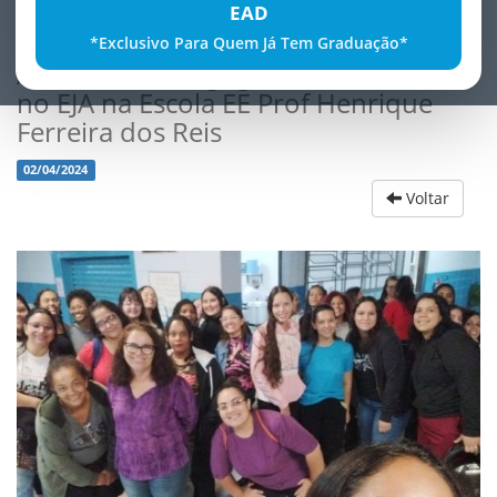
EAD
*Exclusivo Para Quem Já Tem Graduação*
Alunas de Pedagogia realizam visita
no EJA na Escola EE Prof Henrique
Ferreira dos Reis
02/04/2024
Voltar