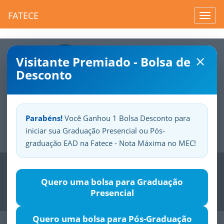
FATECE
Toggl
navig
×
Visitante Premiado - Bolsa de
Desconto
Parabéns!
Você Ganhou 1 Bolsa Desconto para
iniciar sua Graduação Presencial ou Pós-
Sua
Fatece.
Seu
orgulho.
graduação EAD na Fatece - Nota Máxima no MEC!
Previous
Nex
Quero uma bolsa para Graduação
Presencial
Quero uma bolsa para Pós-Graduação