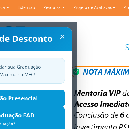
eca
Extensão
Pesquisa
Projeto de Avaliação
At
×
 de Desconto
ciar sua Graduação
a Máxima no MEC!
ão Presencial
aduação EAD
aduação*