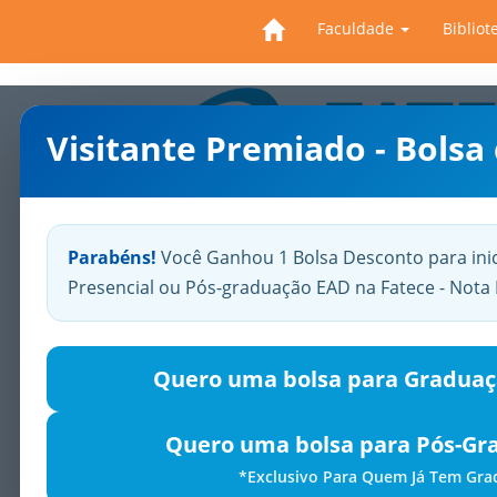
Faculdade
Bibliot
Visitante Premiado - Bolsa
Previous
Parabéns!
Você Ganhou 1 Bolsa Desconto para ini
Presencial ou Pós-graduação EAD na Fatece - Not
Quero uma bolsa para Graduaç
Quero uma bolsa para Pós-Gr
*Exclusivo Para Quem Já Tem Gr