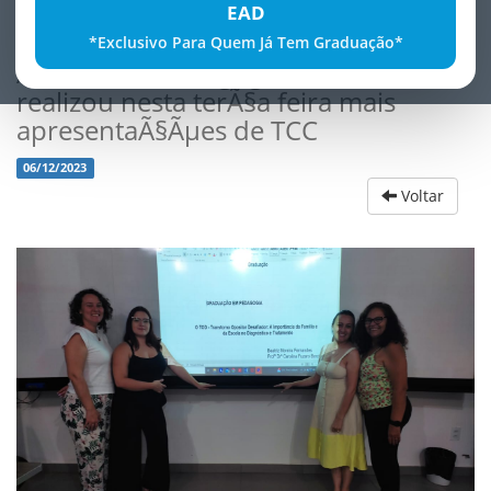
EAD
*Exclusivo Para Quem Já Tem Graduação*
A turma de Pedagogia FATECE
realizou nesta terÃ§a feira mais
apresentaÃ§Ãµes de TCC
06/12/2023
Voltar