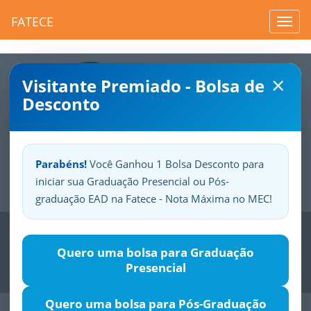
FATECE
Toggl
navig
×
Visitante Premiado - Bolsa de
Desconto
Parabéns!
Você Ganhou 1 Bolsa Desconto para
iniciar sua Graduação Presencial ou Pós-
Sua
Fatece.
Seu
orgulho.
graduação EAD na Fatece - Nota Máxima no MEC!
Previous
Nex
Quero uma bolsa para Graduação
Presencial
Quero uma bolsa para Pós-Graduação