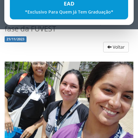
EAD
*Exclusivo Para Quem Já Tem Graduação*
Fatece marca presenÃ§a na primeira
fase da FUVEST
21/11/2023
Voltar