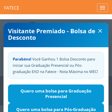
FATECE
Toggl
navig
×
Visitante Premiado - Bolsa de
Desconto
Parabéns!
Você Ganhou 1 Bolsa Desconto para
iniciar sua Graduação Presencial ou Pós-
Sua
Fatece.
Seu
orgulho.
graduação EAD na Fatece - Nota Máxima no MEC!
Previous
Nex
Quero uma bolsa para Graduação
Presencial
Quero uma bolsa para Pós-Graduação