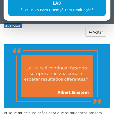
EAD
*Exclusivo Para Quem Já Tem Graduação*
Frase para reflexÃ£o!
21/11/2023
Voltar
Busque mude suas ações para que as mudanças possam