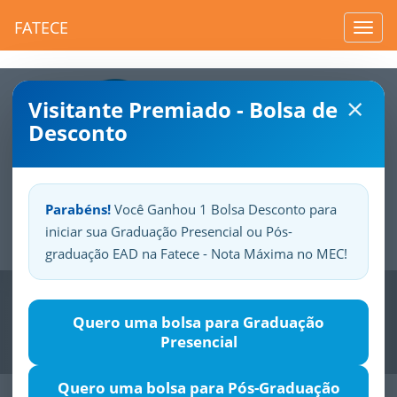
FATECE
Toggl
navig
×
Visitante Premiado - Bolsa de
Desconto
Parabéns!
Você Ganhou 1 Bolsa Desconto para
iniciar sua Graduação Presencial ou Pós-
Sua
Fatece.
Seu
orgulho.
graduação EAD na Fatece - Nota Máxima no MEC!
Previous
Nex
Quero uma bolsa para Graduação
Presencial
Quero uma bolsa para Pós-Graduação