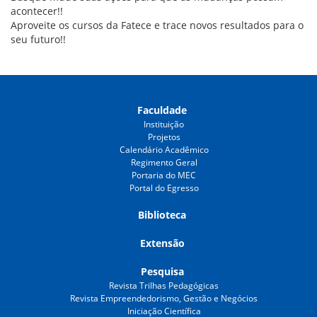
acontecer!!
Aproveite os cursos da Fatece e trace novos resultados para o
seu futuro!!
Faculdade
Instituição
Projetos
Calendário Acadêmico
Regimento Geral
Portaria do MEC
Portal do Egresso
Biblioteca
Extensão
Pesquisa
Revista Trilhas Pedagógicas
Revista Empreendedorismo, Gestão e Negócios
Iniciação Científica