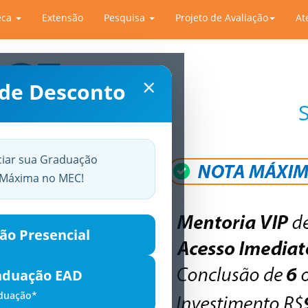
eca
Extensão
Pesquisa
Projeto de Avaliação
At
×
 de Desconto
ciar sua Graduação
a Máxima no MEC!
ão Presencial
aduação EAD
aduação*