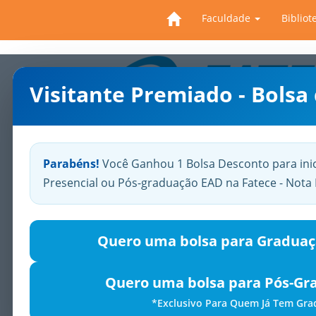
Faculdade
Bibliot
Visitante Premiado - Bolsa
Previous
Parabéns!
Você Ganhou 1 Bolsa Desconto para ini
Presencial ou Pós-graduação EAD na Fatece - Not
Quero uma bolsa para Graduaç
Quero uma bolsa para Pós-Gr
*Exclusivo Para Quem Já Tem Gr