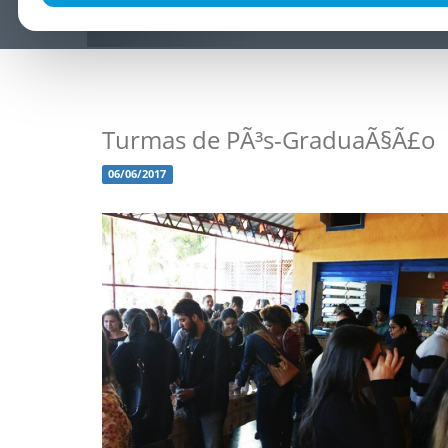
Turmas de PÃ³s-GraduaÃ§Ã£o
06/06/2017