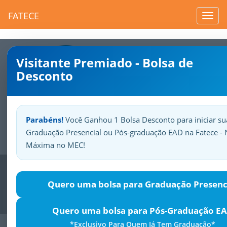
FATECE
Toggl
navig
Visitante Premiado - Bolsa de
Desconto
Parabéns!
Você Ganhou 1 Bolsa Desconto para iniciar su
Graduação Presencial ou Pós-graduação EAD na Fatece - 
Sua
Fatece.
Seu
orgulho.
Máxima no MEC!
Previous
Nex
Quero uma bolsa para Graduação Presenc
Quero uma bolsa para Pós-Graduação E
*Exclusivo Para Quem Já Tem Graduação*