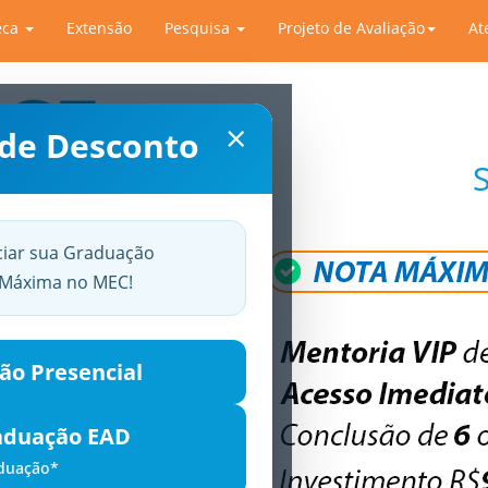
eca
Extensão
Pesquisa
Projeto de Avaliação
At
×
 de Desconto
ciar sua Graduação
a Máxima no MEC!
ão Presencial
aduação EAD
aduação*