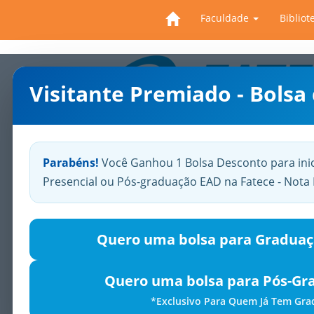
Faculdade
Bibliot
Visitante Premiado - Bolsa
Previous
Parabéns!
Você Ganhou 1 Bolsa Desconto para ini
Presencial ou Pós-graduação EAD na Fatece - Not
Quero uma bolsa para Graduaç
Quero uma bolsa para Pós-Gr
*Exclusivo Para Quem Já Tem Gr