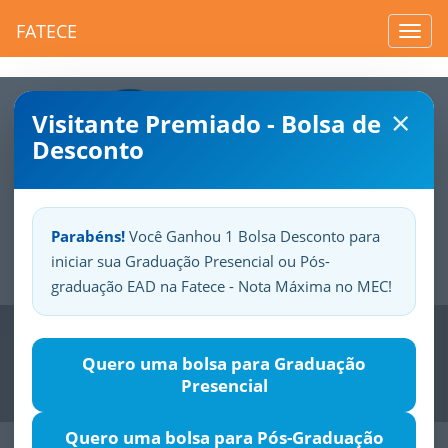
FATECE
Toggl
navig
×
Visitante Premiado - Bolsa de
Desconto
Parabéns!
Você Ganhou 1 Bolsa Desconto para
iniciar sua Graduação Presencial ou Pós-
Sua
Fatece.
Seu
orgulho.
graduação EAD na Fatece - Nota Máxima no MEC!
Previous
Nex
Quero uma bolsa para Graduação
Presencial
Quero uma bolsa para Pós-Graduação