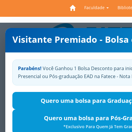
Faculdade
Bibliot
Visitante Premiado - Bolsa
Previous
Parabéns!
Você Ganhou 1 Bolsa Desconto para ini
Presencial ou Pós-graduação EAD na Fatece - Not
Quero uma bolsa para Graduaç
Quero uma bolsa para Pós-Gr
*Exclusivo Para Quem Já Tem Gr