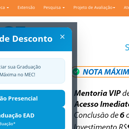
eca
Extensão
Pesquisa
Projeto de Avaliação
At
×
 de Desconto
ciar sua Graduação
a Máxima no MEC!
ão Presencial
aduação EAD
aduação*