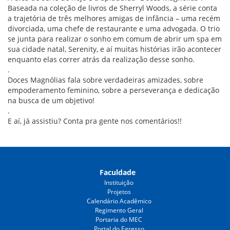
Baseada na coleção de livros de Sherryl Woods, a série conta
a trajetória de três melhores amigas de infância – uma recém
divorciada, uma chefe de restaurante e uma advogada. O trio
se junta para realizar o sonho em comum de abrir um spa em
sua cidade natal, Serenity, e aí muitas histórias irão acontecer
enquanto elas correr atrás da realização desse sonho.
.
Doces Magnólias fala sobre verdadeiras amizades, sobre
empoderamento feminino, sobre a perseverança e dedicação
na busca de um objetivo!
.
E aí, já assistiu? Conta pra gente nos comentários!!
Faculdade
Instituição
Projetos
Calendário Acadêmico
Regimento Geral
Portaria do MEC
Portal do Egresso