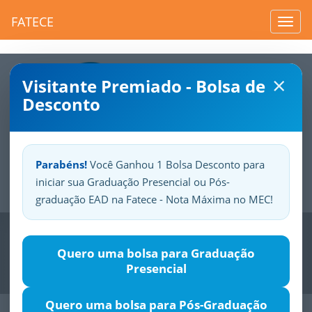
FATECE
Toggl
navig
×
Visitante Premiado - Bolsa de
Desconto
Parabéns!
Você Ganhou 1 Bolsa Desconto para
iniciar sua Graduação Presencial ou Pós-
Sua
Fatece.
Seu
orgulho.
graduação EAD na Fatece - Nota Máxima no MEC!
Previous
Nex
Quero uma bolsa para Graduação
Presencial
Quero uma bolsa para Pós-Graduação