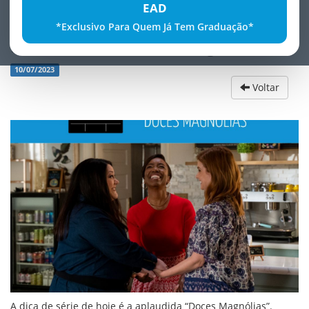
EAD
*Exclusivo Para Quem Já Tem Graduação*
Dica de sÃ©rie: Doces MagnÃ³lias
10/07/2023
Voltar
A dica de série de hoje é a aplaudida “Doces Magnólias”.