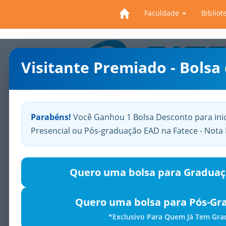
Faculdade
Bibliot
Visitante Premiado - Bolsa
Previous
Parabéns!
Você Ganhou 1 Bolsa Desconto para ini
Presencial ou Pós-graduação EAD na Fatece - Not
Quero uma bolsa para Graduaç
Quero uma bolsa para Pós-Gr
*Exclusivo Para Quem Já Tem Gr