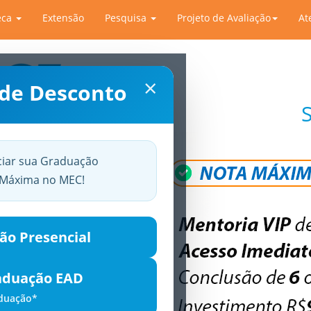
eca
Extensão
Pesquisa
Projeto de Avaliação
At
×
 de Desconto
ciar sua Graduação
a Máxima no MEC!
ão Presencial
aduação EAD
aduação*