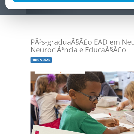
PÃ³s-graduaÃ§Ã£o EAD em Ne
NeurociÃªncia e EducaÃ§Ã£o
10/07/2023