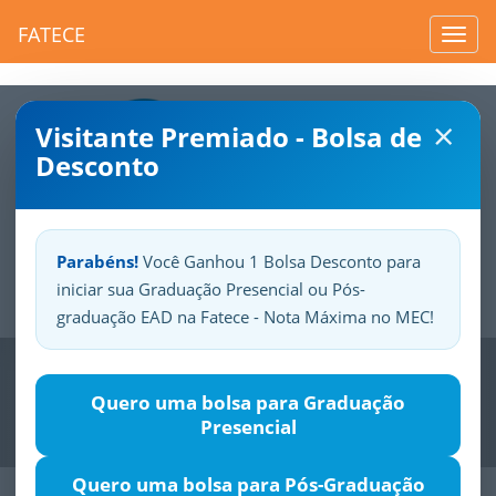
FATECE
Toggl
navig
×
Visitante Premiado - Bolsa de
Desconto
Parabéns!
Você Ganhou 1 Bolsa Desconto para
iniciar sua Graduação Presencial ou Pós-
Sua
Fatece.
Seu
orgulho.
graduação EAD na Fatece - Nota Máxima no MEC!
Previous
Nex
Quero uma bolsa para Graduação
Presencial
Quero uma bolsa para Pós-Graduação