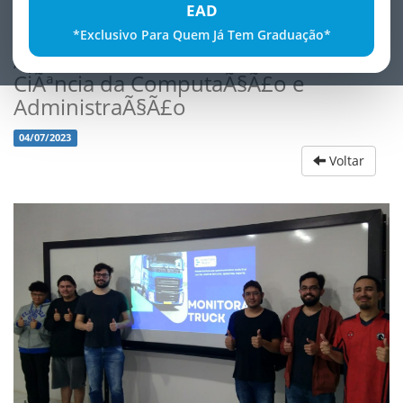
EAD
*Exclusivo Para Quem Já Tem Graduação*
ApresentaÃ§Ã£o dos cursos de
CiÃªncia da ComputaÃ§Ã£o e
AdministraÃ§Ã£o
04/07/2023
Voltar