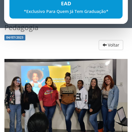
EAD
*Exclusivo Para Quem Já Tem Graduação*
ApresentaÃ§Ã£o do curso de
Pedagogia
04/07/2023
Voltar