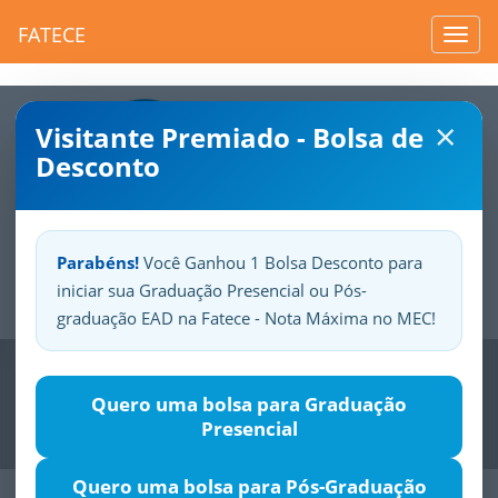
FATECE
Toggl
navig
×
Visitante Premiado - Bolsa de
Desconto
Parabéns!
Você Ganhou 1 Bolsa Desconto para
iniciar sua Graduação Presencial ou Pós-
Sua
Fatece.
Seu
orgulho.
graduação EAD na Fatece - Nota Máxima no MEC!
Previous
Nex
Quero uma bolsa para Graduação
Presencial
Quero uma bolsa para Pós-Graduação