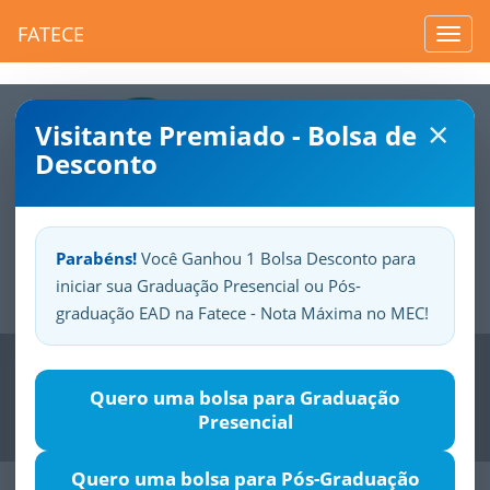
FATECE
Toggl
navig
×
Visitante Premiado - Bolsa de
Desconto
Parabéns!
Você Ganhou 1 Bolsa Desconto para
iniciar sua Graduação Presencial ou Pós-
Sua
Fatece.
Seu
orgulho.
graduação EAD na Fatece - Nota Máxima no MEC!
Previous
Nex
Quero uma bolsa para Graduação
Presencial
Quero uma bolsa para Pós-Graduação