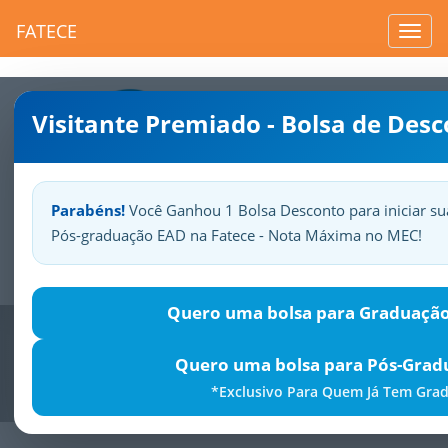
FATECE
Toggl
navig
Visitante Premiado - Bolsa de Des
Parabéns!
Você Ganhou 1 Bolsa Desconto para iniciar su
Pós-graduação EAD na Fatece - Nota Máxima no MEC!
Sua
Fatece.
Seu
orgulho.
Quero uma bolsa para Graduação
Previous
Nex
Quero uma bolsa para Pós-Gra
*Exclusivo Para Quem Já Tem Gra