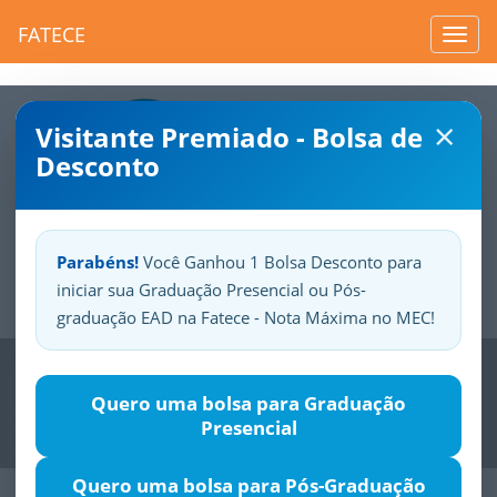
FATECE
Toggl
navig
×
Visitante Premiado - Bolsa de
Desconto
Parabéns!
Você Ganhou 1 Bolsa Desconto para
iniciar sua Graduação Presencial ou Pós-
Sua
Fatece.
Seu
orgulho.
graduação EAD na Fatece - Nota Máxima no MEC!
Previous
Nex
Quero uma bolsa para Graduação
Presencial
Quero uma bolsa para Pós-Graduação