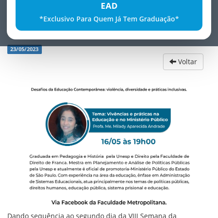
EAD
*Exclusivo Para Quem Já Tem Graduação*
VIII Semana da EducaÃ§Ã£o - 2Âº dia
23/05/2023
Voltar
Dando sequência ao segundo dia da VIII Semana da