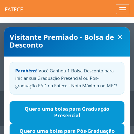
FATECE
Toggl
navig
×
Visitante Premiado - Bolsa de
Desconto
Parabéns!
Você Ganhou 1 Bolsa Desconto para
iniciar sua Graduação Presencial ou Pós-
Sua
Fatece.
Seu
orgulho.
graduação EAD na Fatece - Nota Máxima no MEC!
Previous
Nex
Quero uma bolsa para Graduação
Presencial
Quero uma bolsa para Pós-Graduação