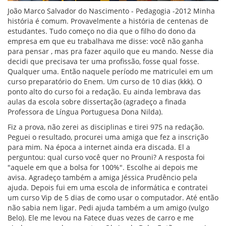
João Marco Salvador do Nascimento - Pedagogia -2012 Minha
história é comum. Provavelmente a história de centenas de
estudantes. Tudo começo no dia que o filho do dono da
empresa em que eu trabalhava me disse: você não ganha
para pensar , mas pra fazer aquilo que eu mando. Nesse dia
decidi que precisava ter uma profissão, fosse qual fosse.
Qualquer uma. Então naquele período me matriculei em um
curso preparatório do Enem. Um curso de 10 dias (kkk). O
ponto alto do curso foi a redação. Eu ainda lembrava das
aulas da escola sobre dissertação (agradeço a finada
Professora de Língua Portuguesa Dona Nilda).
Fiz a prova, não zerei as disciplinas e tirei 975 na redação.
Peguei o resultado, procurei uma amiga que fez a inscrição
para mim. Na época a internet ainda era discada. El a
perguntou: qual curso você quer no Prouni? A resposta foi
"aquele em que a bolsa for 100%". Escolhe ai depois me
avisa. Agradeço também a amiga Jéssica Prudêncio pela
ajuda. Depois fui em uma escola de informática e contratei
um curso Vip de 5 dias de como usar o computador. Até então
não sabia nem ligar. Pedi ajuda também a um amigo (vulgo
Belo). Ele me levou na Fatece duas vezes de carro e me