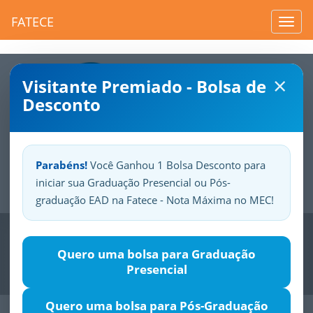
FATECE
Toggl
navig
×
Visitante Premiado - Bolsa de
Desconto
Parabéns!
Você Ganhou 1 Bolsa Desconto para
iniciar sua Graduação Presencial ou Pós-
Sua
Fatece.
Seu
orgulho.
graduação EAD na Fatece - Nota Máxima no MEC!
Previous
Nex
Quero uma bolsa para Graduação
Presencial
Quero uma bolsa para Pós-Graduação