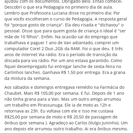
ajudou com os documentos. Obrigado Belo. Então comecei.
Descobri o que era Pedagogia no primeiro dia de aula.
Lembro que Professora Luciana disse no primeiro dia: Por
que vocês escolheram o curso de Pedagogia. A resposta geral
foi "porque gosto de criança". Ela deu risada e "dichavou" o
pessoal. Disse que para quem gosta de criança o ideal é "ser
mãe de 10 filhos". Enfim. Na ocasião sai do emprego que
trabalhava e paguei 1 ano de Van adiantado, comprei um
computador Corel 2 Duo ,2Gb da RAM. Foi o que deu. E três
anos de internet Via rádio. Era o período de transição da
discada para via rádio. Por um ano estava garantido. Como
fiquei desempregado fui entregar lanche de sexta-feira no
Carlinhos lanches. Ganhava R$ 1,50 por entrega. Era a grana
da mistura da semana.
Aos sábados e domingos entregava remédio na Farmácia do
Chaubet. Mais R$ 105,00 por semana. E fui. Depois de 1 ano
não tinha grana para a Van. Mas um outro amigo arrumou
um trabalho em Pirassunuga. Ele ia de moto as 12h e
retornava as 23h. Eu voltava com ele e isso me custava
R$25,00 por semana de moto e R$ 20,50 de passagem de
ônibus (por semana ). Agradeço ao Carlos (Vulgo Juninho). Um
ano depois ele arrumou outro trabalho. Ai era ônibus mesmo.