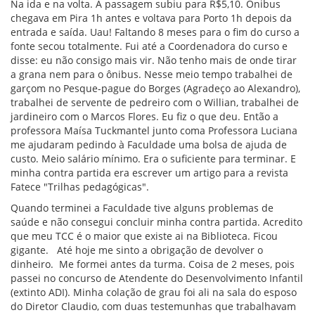
Na ida e na volta. A passagem subiu para R$5,10. Onibus
chegava em Pira 1h antes e voltava para Porto 1h depois da
entrada e saída. Uau! Faltando 8 meses para o fim do curso a
fonte secou totalmente. Fui até a Coordenadora do curso e
disse: eu não consigo mais vir. Não tenho mais de onde tirar
a grana nem para o ônibus. Nesse meio tempo trabalhei de
garçom no Pesque-pague do Borges (Agradeço ao Alexandro),
trabalhei de servente de pedreiro com o Willian, trabalhei de
jardineiro com o Marcos Flores. Eu fiz o que deu. Então a
professora Maísa Tuckmantel junto coma Professora Luciana
me ajudaram pedindo à Faculdade uma bolsa de ajuda de
custo. Meio salário mínimo. Era o suficiente para terminar. E
minha contra partida era escrever um artigo para a revista
Fatece "Trilhas pedagógicas".
Quando terminei a Faculdade tive alguns problemas de
saúde e não consegui concluir minha contra partida. Acredito
que meu TCC é o maior que existe ai na Biblioteca. Ficou
gigante. Até hoje me sinto a obrigação de devolver o
dinheiro. Me formei antes da turma. Coisa de 2 meses, pois
passei no concurso de Atendente do Desenvolvimento Infantil
(extinto ADI). Minha colação de grau foi ali na sala do esposo
do Diretor Claudio, com duas testemunhas que trabalhavam