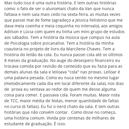
Mas tudo isso é uma outra história. E tem outras histórias
como: o fato de ser o alunomais chato da Van que nunca
faltava e nem saia mais cedo na sexta-feira, as muitas vezes
que passei mal de fome (agradeço a Jessica Felisbino que me
dava meia coxinha e meia coquinha no intervalo), aos amigos
Adilson e Lúcia com quem eu tinha um mini grupo de estudos
aos sábados. Tem a história da música que compus na aula
de Psicologia sobre psicanalise. Tem a história da minha
coautoria no projeto de livro da Marcilene Chaves. Tem a
história do leilão da cola. Eu nunca passei cola até os últimos
8 meses da graduação. No auge do desespero financeiro eu
trocava comida por revisão de conteúdo que eu fazia para as
demais alunas da sala e leiloava "cola" nas provas. Leiloar é
uma palavra pesada. Como eu nuca sentei no mesmo lugar
(metodicamente cada dia em local diferente da sala), nos dias
de prova eu sentava ao redor de quem me desse alguma
coisa para comer. E passava cola. Foram muitas. Maior nota
de TCC, maior média de Notas, menor quantidade de faltas
no curso (6 faltas). Eu fui o nerd chato da sala. E tem outras
histórias que não convém contar. Como disse no começo,
uma história comum. Vivida por centenas de milhares de
estudante de graduação. É isso.