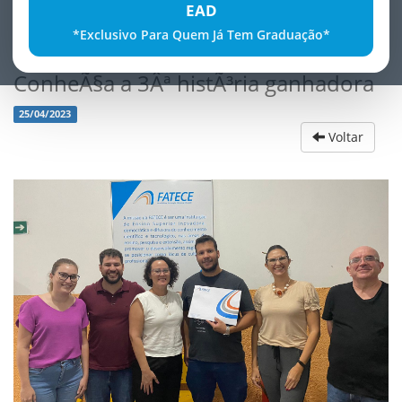
EAD
*Exclusivo Para Quem Já Tem Graduação*
Concurso: Conte-nos a sua histÃ³ria:
ConheÃ§a a 3Âª histÃ³ria ganhadora
25/04/2023
Voltar