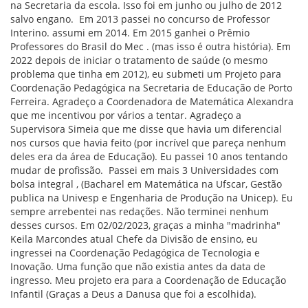
na Secretaria da escola. Isso foi em junho ou julho de 2012
salvo engano. Em 2013 passei no concurso de Professor
Interino. assumi em 2014. Em 2015 ganhei o Prêmio
Professores do Brasil do Mec . (mas isso é outra história). Em
2022 depois de iniciar o tratamento de saúde (o mesmo
problema que tinha em 2012), eu submeti um Projeto para
Coordenação Pedagógica na Secretaria de Educação de Porto
Ferreira. Agradeço a Coordenadora de Matemática Alexandra
que me incentivou por vários a tentar. Agradeço a
Supervisora Simeia que me disse que havia um diferencial
nos cursos que havia feito (por incrível que pareça nenhum
deles era da área de Educação). Eu passei 10 anos tentando
mudar de profissão. Passei em mais 3 Universidades com
bolsa integral , (Bacharel em Matemática na Ufscar, Gestão
publica na Univesp e Engenharia de Produção na Unicep). Eu
sempre arrebentei nas redações. Não terminei nenhum
desses cursos. Em 02/02/2023, graças a minha "madrinha"
Keila Marcondes atual Chefe da Divisão de ensino, eu
ingressei na Coordenação Pedagógica de Tecnologia e
Inovação. Uma função que não existia antes da data de
ingresso. Meu projeto era para a Coordenação de Educação
Infantil (Graças a Deus a Danusa que foi a escolhida).