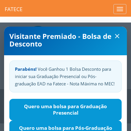
FATECE
Toggl
navig
×
Visitante Premiado - Bolsa de
Desconto
Parabéns!
Você Ganhou 1 Bolsa Desconto para
iniciar sua Graduação Presencial ou Pós-
Sua
Fatece.
Seu
orgulho.
graduação EAD na Fatece - Nota Máxima no MEC!
Previous
Nex
Quero uma bolsa para Graduação
Presencial
Quero uma bolsa para Pós-Graduação