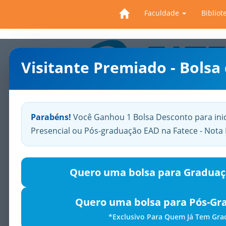
Faculdade
Bibliot
Visitante Premiado - Bolsa
Previous
Parabéns!
Você Ganhou 1 Bolsa Desconto para ini
Presencial ou Pós-graduação EAD na Fatece - Not
Quero uma bolsa para Graduaç
Quero uma bolsa para Pós-Gr
*Exclusivo Para Quem Já Tem Gr