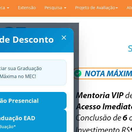
eca
Extensão
Pesquisa
Projeto de Avaliação
At
×
 de Desconto
ciar sua Graduação
a Máxima no MEC!
ão Presencial
aduação EAD
aduação*