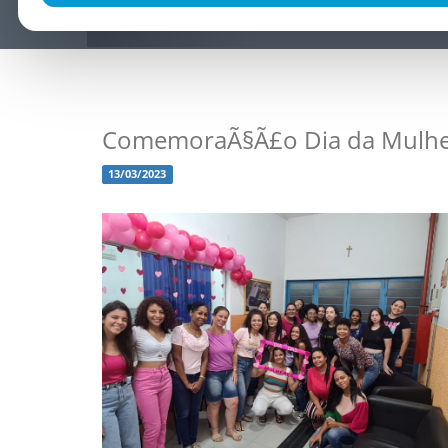
ComemoraÃ§Ã£o Dia da Mulh
13/03/2023