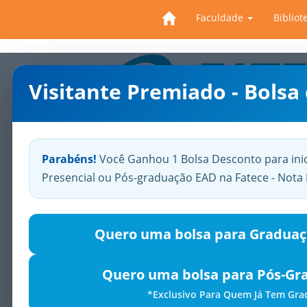
Faculdade
Bibliot
Visitante Premiado - Bolsa
Previous
Parabéns!
Você Ganhou 1 Bolsa Desconto para ini
Presencial ou Pós-graduação EAD na Fatece - Not
Quero uma bolsa para Graduaç
Quero uma bolsa para Pós-Gr
*Exclusivo Para Quem Já Tem Gr