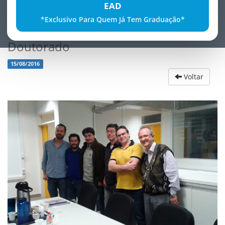
EAD
*Exclusivo Para Quem Já Tem Graduação*
Diretor da FATECE defende tese de
Doutorado
15/08/2016
Voltar