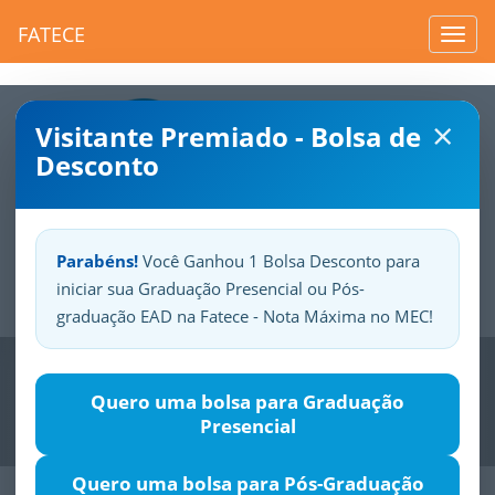
FATECE
Toggl
navig
×
Visitante Premiado - Bolsa de
Desconto
Parabéns!
Você Ganhou 1 Bolsa Desconto para
iniciar sua Graduação Presencial ou Pós-
Sua
Fatece.
Seu
orgulho.
graduação EAD na Fatece - Nota Máxima no MEC!
Previous
Nex
Quero uma bolsa para Graduação
Presencial
Quero uma bolsa para Pós-Graduação