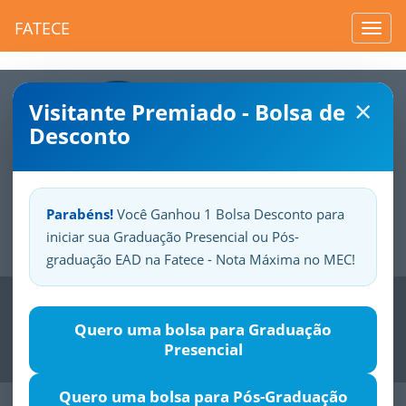
FATECE
Toggl
navig
×
Visitante Premiado - Bolsa de
Desconto
Parabéns!
Você Ganhou 1 Bolsa Desconto para
iniciar sua Graduação Presencial ou Pós-
Sua
Fatece.
Seu
orgulho.
graduação EAD na Fatece - Nota Máxima no MEC!
Previous
Nex
Quero uma bolsa para Graduação
Presencial
Quero uma bolsa para Pós-Graduação