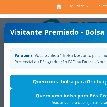
Faculdade
Bibliot
Visitante Premiado - Bolsa
Previous
Parabéns!
Você Ganhou 1 Bolsa Desconto para ini
Presencial ou Pós-graduação EAD na Fatece - Not
Quero uma bolsa para Graduaç
Quero uma bolsa para Pós-Gr
*Exclusivo Para Quem Já Tem Gr