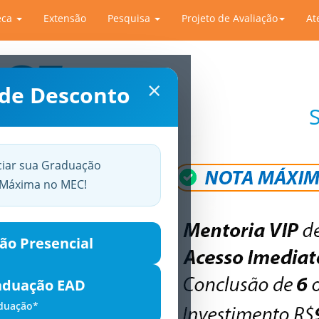
eca
Extensão
Pesquisa
Projeto de Avaliação
At
×
 de Desconto
ciar sua Graduação
a Máxima no MEC!
ão Presencial
aduação EAD
aduação*