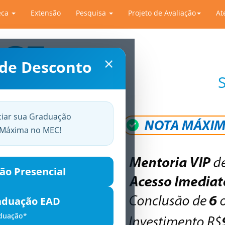
eca
Extensão
Pesquisa
Projeto de Avaliação
At
×
 de Desconto
ciar sua Graduação
a Máxima no MEC!
ão Presencial
aduação EAD
aduação*