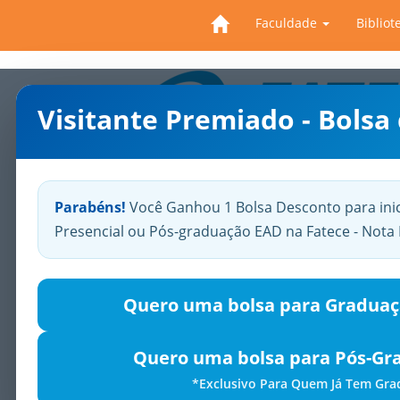
Faculdade
Bibliot
Visitante Premiado - Bolsa
Previous
Parabéns!
Você Ganhou 1 Bolsa Desconto para ini
Presencial ou Pós-graduação EAD na Fatece - Not
Quero uma bolsa para Graduaç
Quero uma bolsa para Pós-Gr
*Exclusivo Para Quem Já Tem Gr