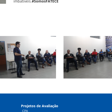
imbatíveis.
#SomosFATECE
Projetos de Avaliação
CPA