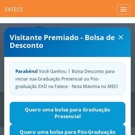
FATECE
Toggl
navig
×
Visitante Premiado - Bolsa de
Desconto
Parabéns!
Você Ganhou 1 Bolsa Desconto para
iniciar sua Graduação Presencial ou Pós-
Sua
Fatece.
Seu
orgulho.
graduação EAD na Fatece - Nota Máxima no MEC!
Previous
Nex
Quero uma bolsa para Graduação
Presencial
Quero uma bolsa para Pós-Graduação