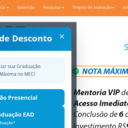
eca
Extensão
Pesquisa
Projeto de Avaliação
At
×
 de Desconto
ciar sua Graduação
a Máxima no MEC!
ão Presencial
aduação EAD
aduação*