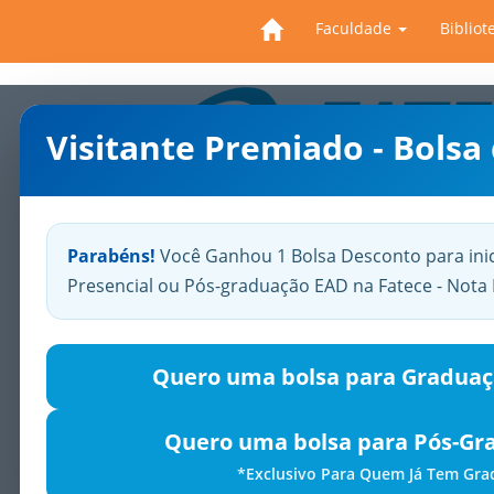
Faculdade
Bibliot
Visitante Premiado - Bolsa
Previous
Parabéns!
Você Ganhou 1 Bolsa Desconto para ini
Presencial ou Pós-graduação EAD na Fatece - Not
Quero uma bolsa para Graduaç
Quero uma bolsa para Pós-Gr
*Exclusivo Para Quem Já Tem Gr