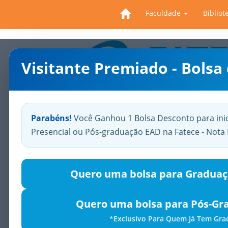
Faculdade
Bibliot
Visitante Premiado - Bolsa
Previous
Parabéns!
Você Ganhou 1 Bolsa Desconto para ini
Presencial ou Pós-graduação EAD na Fatece - Not
Quero uma bolsa para Graduaç
Quero uma bolsa para Pós-Gr
*Exclusivo Para Quem Já Tem Gr