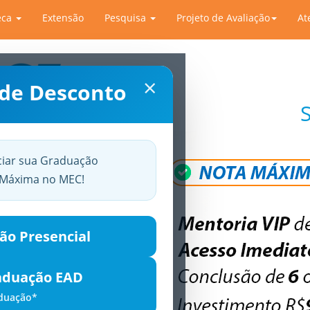
eca
Extensão
Pesquisa
Projeto de Avaliação
At
×
 de Desconto
ciar sua Graduação
a Máxima no MEC!
ão Presencial
aduação EAD
aduação*